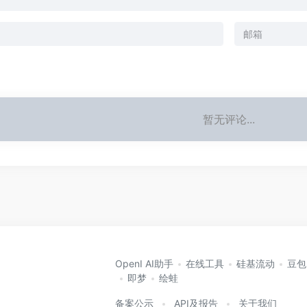
暂无评论...
OpenI AI助手
在线工具
硅基流动
豆包
即梦
绘蛙
备案公示
API及报告
关于我们