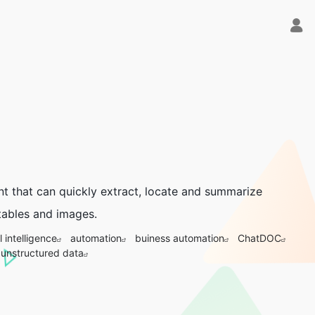
t that can quickly extract, locate and summarize
tables and images.
al intelligence
automation
buiness automation
ChatDOC
unstructured data