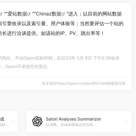
""
爱站数据
""
Chinaz数据
"进入；以目前的网站数据
搜索引擎收录以及索引量、用户体验等；当然要评估一个站的
站长进行洽谈提供。如该站的IP、PV、跳出率等！
，不由OpenI实际控制，在2023年 5月 8日 下午5:35收录
OpenI不承担任何责任。
本文地址https://openi.cn/sites/851.html转载请注明
生成
Satori Analyses Summarizer
几秒钟轻松一键创建各种高质量动漫风格素材的AI动漫艺术生成器AI Anime Generator—AI动漫素材生成官网入口网址
以清晰、具体的模板总结分析...