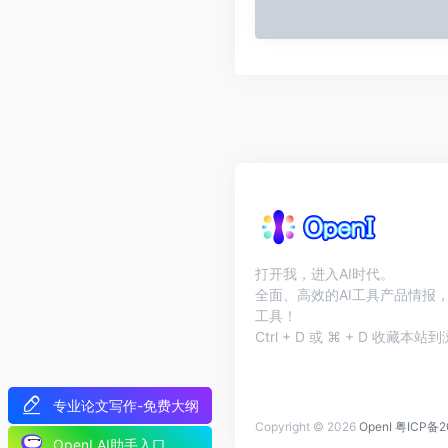
打开我，进入AI时代。
全面、高效的AI工具产品情报，
工具！
Ctrl + D 或 ⌘ + D 收藏
专业论文写作-免费大纲
Copyright © 2026
OpenI
粤ICP备2
OpenI AI助手入口