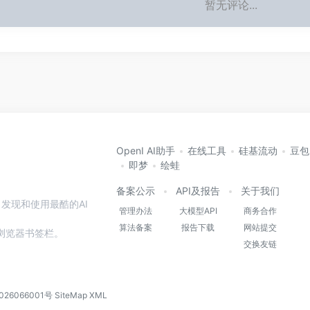
暂无评论...
OpenI AI助手
在线工具
硅基流动
豆包
即梦
绘蛙
备案公示
API及报告
关于我们
发现和使用最酷的AI
管理办法
大模型API
商务合作
算法备案
报告下载
网站提交
本站到浏览器书签栏。
交换友链
026066001号
SiteMap
XML