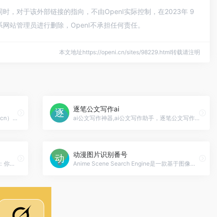
完整性，同时，对于该外部链接的指向，不由OpenI实际控制，在2023年 9
系网站管理员进行删除，OpenI不承担任何责任。
本文地址https://openi.cn/sites/98229.html转载请注明
逐笔公文写作ai
若云AI官网入口网址，若云AI（ai.royunw.cn）是一个集聚了多元化AI应用于一身的AI助手，可以带来智能聊天AI绘画、协助创作、文章编写、语言翻译、写代码、艺术二维码生成等
ai公文写作神器,ai公文写作助手，逐笔公文写作ai官网入口网址
动漫图片识别番号
用Moonbeam启动你的下一个伟大的博客：你的长篇写作AI助手。
Anime Scene Search Engine是一款基于图像搜索的动漫场景搜索引擎，用户可以通过上传或拖放截图来查找动漫的具体场景和集数。，动漫图片识别番号官网入口网址