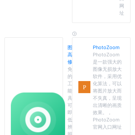
网
址
图片
PhotoZoom
高清
PhotoZoom
修复
是一款强大的
免费
图像无损放大
的人
软件，采用优
工智
化算法，可以
能工
将图片放大而
具，
不失真，呈现
可立
出清晰的画质
即将
效果。，
低分
PhotoZoom
辨率
官网入口网址
照片