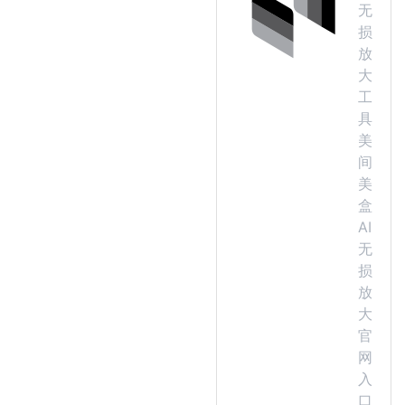
无
损
放
大
工
具
美
间
美
盒
AI
无
损
放
大
官
网
入
口