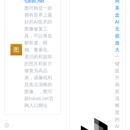
tukeli.net
间
图可丽是一款
美
拥有世界上最
盒
好的AI技术的
AI
图像修复工
无
具，可以将低
损
解析度、模
放
糊、像素化、
大
老旧的和损坏
一
的照片和影片
键
修复为高品
提
质，成像锐利
升
且焦点清晰的
画
图像。，图可
面
丽tukeli.net官
清
网入口网址
晰
度
的
AI