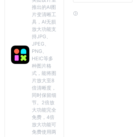
推出的AI图
片变清晰工
具，AI无损
放大功能支
持JPG、
JPEG、
PNG、
HEIC等多
种图片格
式，能将图
片放大至8
倍清晰度，
同时保留细
节。2倍放
大功能完全
免费，4倍
放大功能可
免费使用两