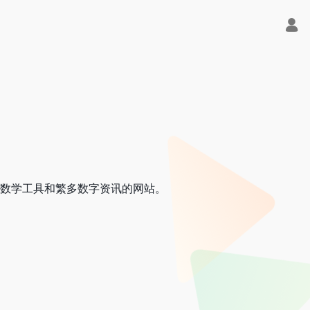
大数学工具和繁多数字资讯的网站。