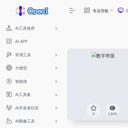
专业导航
AI工具推荐
AI APP
常用工具
大模型
智能体
AI工具集
AI开发者社区
0
1,305
AI图像工具