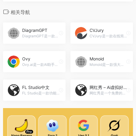
相关导航
DiagramGPT
CVJury
DiagramGPT是一款基于自然语言的图形绘制工具，可以通过输入自然语言描述来生成多种图表，包括流程图、序列图、类图、用户旅程、甘特图和C4C图。，DiagramGPT官网入口网址
CVJury是一款在线简历生成器，提供专业设计的简历模板和个性化建议，帮助用户撰写出令人印象深刻的简历，提高求职成功率。，CVJury官网入口网址
Ovy
Monoid
Ovy.ai是一款AI助手，可帮助您在一键之间撰写更好的电子邮件。它可以生成真实回复、上下文相关的回复，并支持多语言回复和自动提议会议时间。，Ovy官网入口网址
Monoid是一款强大的AI平台，可以将API转化为智能代理，帮助用户实现自动化操作，提供灵活定制、实时响应的智能代理服务。，Monoid官网入口网址
FL Studio中文
网红秀 – Ai虚拟好友
FL Studio是一款功能强大的音乐制作软件，拥有丰富的插件和教程资源，适合专业音乐制作人员和初学者使用，FL Studio中文官网入口网址
网红秀是一个免费的Ai网红生...